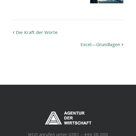
Die Kraft der Worte
Veranstaltung
Excel—Grundlagen
Navigation
Jetzt anrufen unter 0381 - 444 38 000